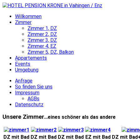
Willkommen
Zimmer
Zimmer 1, DZ
Zimmer 2, DZ
Zimmer 3, DZ
Zimmer 4, EZ
Zimmer 5, DZ, Balkon
Appartements
Events
Umgebung
Anfrage
So finden Sie uns
Impressum
AGBs
Datenschutz
Unsere Zimmer
...eines schöner als das andere
DZ mit Bad
DZ mit Bad
DZ mit Bad
EZ mit Bad
DZ mit Bad